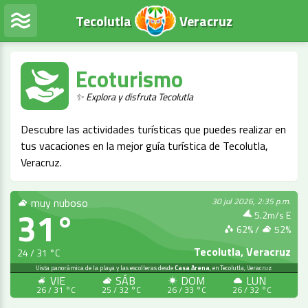
Tecolutla
Veracruz
Ecoturismo
✨ Explora y disfruta Tecolutla
Descubre las actividades turísticas que puedes realizar en
tus vacaciones en la mejor guía turística de Tecolutla,
Veracruz.
muy nuboso
30 jul 2026, 2:35 p.m.
31°
5.2m/s E
62
% /
52
%
Tecolutla, Veracruz
24 / 31 °C
EN VIVO
Vista panorámica de la playa y las escolleras desde
Casa Arena
, en Tecolutla, Veracruz.
VIE
SÁB
DOM
LUN
26 / 31 °C
25 / 32 °C
26 / 33 °C
26 / 32 °C