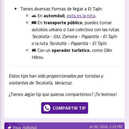
Tienes diversas formas de llegar a El Tajín:
🚗 En
automóvil
,
esta es la ruta
.
🚌 En
transporte público
, puedes tomar
autobús urbano o taxi colectivo con las rutas
Tecolutla - Gtz. Zamora - Papantla - El Tajín
o la ruta
Tecolutla - Papantla - El Tajín
.
🚐 Con un
operador turístico
, como Ollin
Hibou.
Estos tips han sido proporcionados por turistas y
visitantes de Tecolutla, Veracruz.
¿Tienes algún tip que quieras compartirnos? ¡Te leemos!
COMPARTIR TIP
muy nuboso
Jul 30, 2026, 2:35 PM